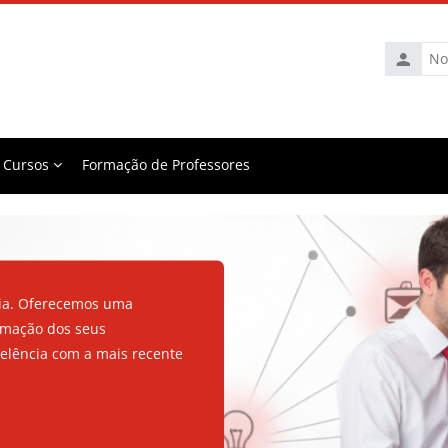
Nome
de
utilizador
Cursos
Formação de Professores
cia. Oferecemos uma
ormação dos seus
elência com a mais recente