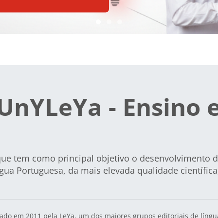
Slideshow item 0
Slideshow item 1
Slideshow item 2
UnYLeYa - Ensino 
ue tem como principal objetivo o desenvolvimento
gua Portuguesa
, da mais elevada qualidade científic
ado em 2011 pela LeYa, um dos maiores grupos editoriais de líng