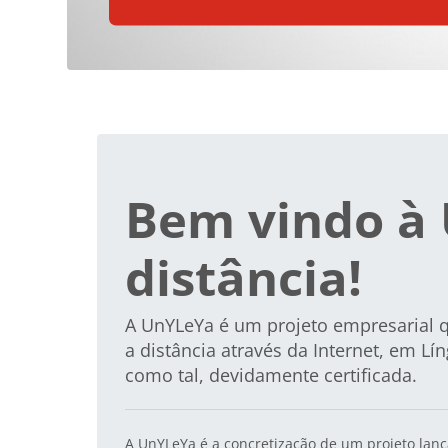
Blocos
Bem vindo à 
distância!
A UnYLeYa é um
projeto empresarial
q
a distância
através da Internet,
em Lín
como tal, devidamente certificada.
A UnYLeYa é a concretização de um projeto lanç