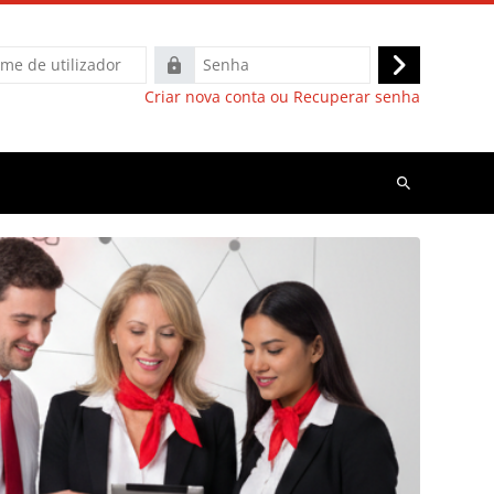
Senha
Entrar
Criar nova conta ou Recuperar senha
Pesquisar
disciplinas