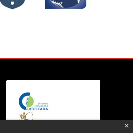
rdem dos
evisores
Banco BAI
DISA
ficiais de
Blocos
Contas
×