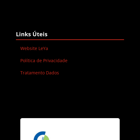
Blocos
Ignorar Links Úteis
Links Úteis
Website LeYa
Política de Privacidade
Tratamento Dados
Blocos