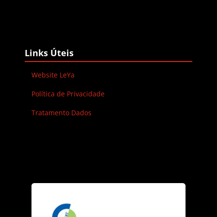
Blocos
Ignorar Links Úteis
Links Úteis
Website LeYa
Política de Privacidade
Tratamento Dados
Blocos