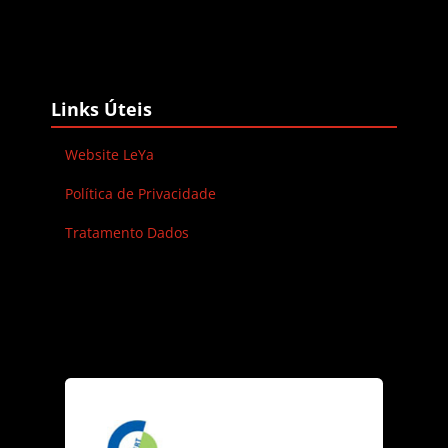
Blocos
Ignorar Links Úteis
Links Úteis
Website LeYa
Política de Privacidade
Tratamento Dados
Blocos