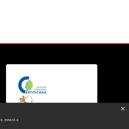
Blocos
×
te, estará a