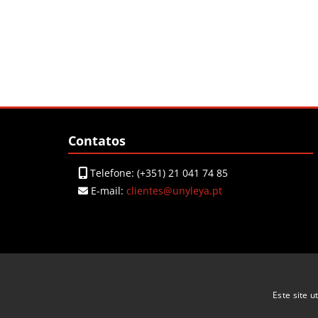
Blocos
Ignorar Contatos
Contatos
Telefone: (+351) 21 041 74 85
E-mail:
clientes@unyleya.pt
Este site u