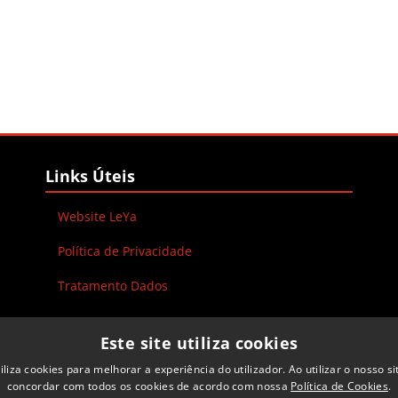
Blocos
Ignorar Links Úteis
Links Úteis
Website LeYa
Política de Privacidade
Tratamento Dados
Este site utiliza cookies
tiliza cookies para melhorar a experiência do utilizador. Ao utilizar o nosso si
concordar com todos os cookies de acordo com nossa
Política de Cookies
.